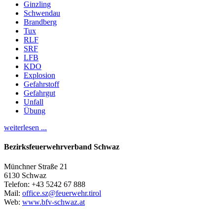
Ginzling
Schwendau
Brandberg
Tux
RLF
SRF
LFB
KDO
Explosion
Gefahrstoff
Gefahrgut
Unfall
Übung
weiterlesen ...
Bezirksfeuerwehrverband Schwaz
Münchner Straße 21
6130 Schwaz
Telefon: +43 5242 67 888
Mail:
office.sz@feuerwehr.tirol
Web:
www.bfv-schwaz.at