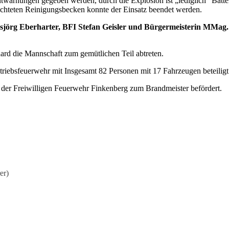
warnungen gegeben werden, durch die Explosion ist „lediglich“ Batt
ichteten Reinigungsbecken konnte der Einsatz beendet werden.
sjörg Eberharter, BFI Stefan Geisler und Bürgermeisterin MMa
d die Mannschaft zum gemütlichen Teil abtreten.
riebsfeuerwehr mit Insgesamt 82 Personen mit 17 Fahrzeugen beteiligt
der Freiwilligen Feuerwehr Finkenberg zum Brandmeister befördert.
er)