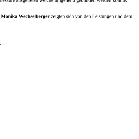
eriesäure ausgetreten welche umgehend gebunden werden konnte.
g. Monika Wechselberger
zeigten sich von den Leistungen und dem
.