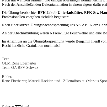
Nach nur wenigen Minuten und einigen Messungen konnte leichte Ent
Nach der Anschließenden Dekontamination in einem eigens dafür err
Die Übungsbeobachter
BFK Jakob Unterladstätter, BFK-Stv. Han
Professionellen vorgehen sichtlich begeistert.
Nach einer kurzen Übungsnachbesprechung lies AK ABI Klotz Gebhar
An der Abschnittsübung waren 6 Freiwillige Feuerwehre und eine Bet
Im Anschluss an die Übungsbesprechung wurde Benjamin Fleidl von 
Recht herzliche Gratulation nochmals!
Text
OLM René Eberharter
Team ÖA BFV-Schwaz
Bilder:
Rene Eberharter, Marcell Hackler und Zillertalfoto.at (
Markus Spor
Gelesen
7774
mal