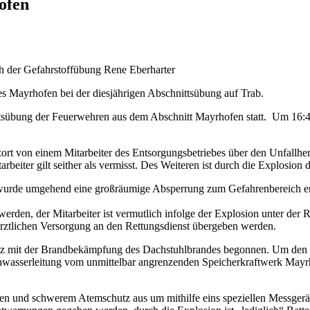
ofen
h der Gefahrstoffübung
Rene Eberharter
tes Mayrhofen bei der diesjährigen Abschnittsübung auf Trab.
tsübung der Feuerwehren aus dem Abschnitt Mayrhofen statt. Um 16:
ort von einem Mitarbeiter des Entsorgungsbetriebes über den Unfallhe
arbeiter gilt seither als vermisst. Des Weiteren ist durch die Explosi
 wurde umgehend eine großräumige Absperrung zum Gefahrenbereich err
rden, der Mitarbeiter ist vermutlich infolge der Explosion unter der
Ärztlichen Versorgung an den Rettungsdienst übergeben werden.
tz mit der Brandbekämpfung des Dachstuhlbrandes begonnen. Um den hi
wasserleitung vom unmittelbar angrenzenden Speicherkraftwerk Mayrh
en und schwerem Atemschutz aus um mithilfe eins speziellen Messgerä