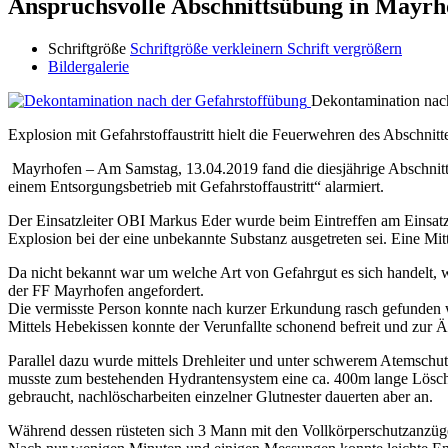
Anspruchsvolle Abschnittsübung in Mayrh
Schriftgröße
Schriftgröße verkleinern
Schrift vergrößern
Bildergalerie
Dekontamination nac
Explosion mit Gefahrstoffaustritt hielt die Feuerwehren des Abschnit
Mayrhofen – Am Samstag, 13.04.2019 fand die diesjährige Abschnit
einem Entsorgungsbetrieb mit Gefahrstoffaustritt“ alarmiert.
Der Einsatzleiter OBI Markus Eder wurde beim Eintreffen am Einsatz
Explosion bei der eine unbekannte Substanz ausgetreten sei. Eine Mitt
Da nicht bekannt war um welche Art von Gefahrgut es sich handelt,
der FF Mayrhofen angefordert.
Die vermisste Person konnte nach kurzer Erkundung rasch gefunden we
Mittels Hebekissen konnte der Verunfallte schonend befreit und zur 
Parallel dazu wurde mittels Drehleiter und unter schwerem Atemschu
musste zum bestehenden Hydrantensystem eine ca. 400m lange Lösch
gebraucht, nachlöscharbeiten einzelner Glutnester dauerten aber an.
Während dessen rüsteten sich 3 Mann mit den Vollkörperschutzanzüg