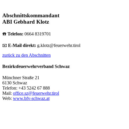
Abschnittskommandant
ABI Gebhard Klotz
☎️
Telefon:
0664 8319701
📧
E-Mail direkt:
g.klotz@feuerwehr.tirol
zurück zu den Abschnitten
Bezirksfeuerwehrverband Schwaz
Münchner Straße 21
6130 Schwaz
Telefon: +43 5242 67 888
Mail:
office.sz@feuerwehr.tirol
Web:
www.bfv-schwaz.at