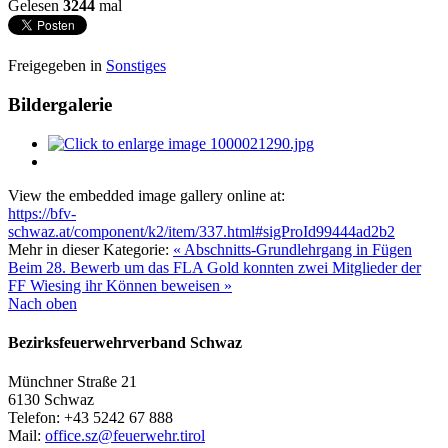
Gelesen
3244
mal
Freigegeben in
Sonstiges
Bildergalerie
View the embedded image gallery online at:
https://bfv-
schwaz.at/component/k2/item/337.html#sigProId99444ad2b2
Mehr in dieser Kategorie:
« Abschnitts-Grundlehrgang in Fügen
Beim 28. Bewerb um das FLA Gold konnten zwei Mitglieder der
FF Wiesing ihr Können beweisen »
Nach oben
Bezirksfeuerwehrverband Schwaz
Münchner Straße 21
6130 Schwaz
Telefon: +43 5242 67 888
Mail:
office.sz@feuerwehr.tirol