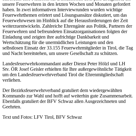
unsere Feuerwehren in den letzten Wochen und Monaten gefordert
haben. In zwei informativen Interviewrunden wurden wichtige
Feuerwehrthemen erörtert und Lösungsansätze diskutiert, um das
Feuerwehrwesen im Hinblick auf die Herausforderungen der Zeit
weiterzuentwickeln. Zahlreiche Ehrengäste aus Politik, Partnern der
Feuerwehren und befreundeten Einsatzorganisationen folgten der
Einladung und zeigten ihre aufrichtige Dankbarkeit und
Wertschätzung für die unermüdlichen Leistungen und den
selbstlosen Einsatz der 33.155 Feuerwehrmitglieder in Tirol, die Tag
und Nacht bereitstehen, um unsere Gesellschaft zu schützen.
Landesfeuerwehrkommandant außer Dienst Peter Hölzl und LH
Stv. ÖR Josef Geisler erhielten für Ihre außergewöhnliche Tätigkeit
um den Landesfeuerwehrverband Tirol die Ehrenmitgliedschaft
verliehen.
Der Bezirksfeuerwehrverband gratuliert dem wiedergewählten
Kommando zur Wahl und hofft auf weiterhin gute Zusammenarbeit.
Ebenfalls gratuliert der BFV Schwaz allen Ausgezeichneten und
Geehrten.
Text und Fotos: LFV Tirol, BFV Schwaz