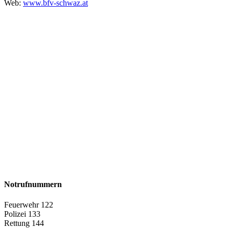
Web:
www.bfv-schwaz.at
Notrufnummern
Feuerwehr 122
Polizei 133
Rettung 144