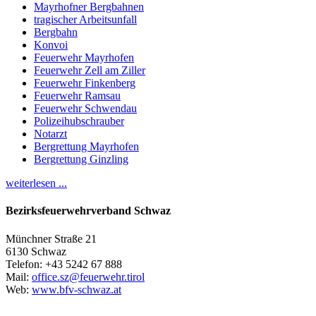
Mayrhofner Bergbahnen
tragischer Arbeitsunfall
Bergbahn
Konvoi
Feuerwehr Mayrhofen
Feuerwehr Zell am Ziller
Feuerwehr Finkenberg
Feuerwehr Ramsau
Feuerwehr Schwendau
Polizeihubschrauber
Notarzt
Bergrettung Mayrhofen
Bergrettung Ginzling
weiterlesen ...
Bezirksfeuerwehrverband Schwaz
Münchner Straße 21
6130 Schwaz
Telefon: +43 5242 67 888
Mail:
office.sz@feuerwehr.tirol
Web:
www.bfv-schwaz.at