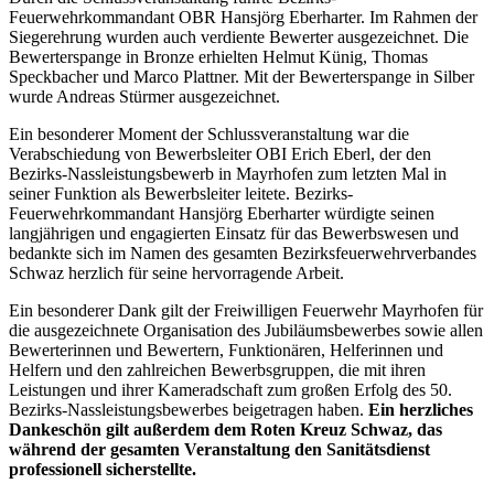
Feuerwehrkommandant OBR Hansjörg Eberharter. Im Rahmen der
Siegerehrung wurden auch verdiente Bewerter ausgezeichnet. Die
Bewerterspange in Bronze erhielten Helmut Künig, Thomas
Speckbacher und Marco Plattner. Mit der Bewerterspange in Silber
wurde Andreas Stürmer ausgezeichnet.
Ein besonderer Moment der Schlussveranstaltung war die
Verabschiedung von Bewerbsleiter OBI Erich Eberl, der den
Bezirks-Nassleistungsbewerb in Mayrhofen zum letzten Mal in
seiner Funktion als Bewerbsleiter leitete. Bezirks-
Feuerwehrkommandant Hansjörg Eberharter würdigte seinen
langjährigen und engagierten Einsatz für das Bewerbswesen und
bedankte sich im Namen des gesamten Bezirksfeuerwehrverbandes
Schwaz herzlich für seine hervorragende Arbeit.
Ein besonderer Dank gilt der Freiwilligen Feuerwehr Mayrhofen für
die ausgezeichnete Organisation des Jubiläumsbewerbes sowie allen
Bewerterinnen und Bewertern, Funktionären, Helferinnen und
Helfern und den zahlreichen Bewerbsgruppen, die mit ihren
Leistungen und ihrer Kameradschaft zum großen Erfolg des 50.
Bezirks-Nassleistungsbewerbes beigetragen haben.
Ein herzliches
Dankeschön gilt außerdem dem Roten Kreuz Schwaz, das
während der gesamten Veranstaltung den Sanitätsdienst
professionell sicherstellte.