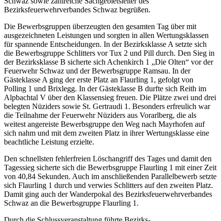
Schwaz sowie zahlreiche Sachgebietsleiter des
Bezirksfeuerwehrverbandes Schwaz begrüßen.
Die Bewerbsgruppen überzeugten den gesamten Tag über mit
ausgezeichneten Leistungen und sorgten in allen Wertungsklassen
für spannende Entscheidungen. In der Bezirksklasse A setzte sich
die Bewerbsgruppe Schlitters vor Tux 2 und Pill durch. Den Sieg in
der Bezirksklasse B sicherte sich Achenkirch 1 „Die Olten“ vor der
Feuerwehr Schwaz und der Bewerbsgruppe Ramsau. In der
Gästeklasse A ging der erste Platz an Flaurling 1, gefolgt von
Polling 1 und Brixlegg. In der Gästeklasse B durfte sich Reith im
Alpbachtal V über den Klassensieg freuen. Die Plätze zwei und drei
belegten Nüziders sowie St. Gertraudi 1. Besonders erfreulich war
die Teilnahme der Feuerwehr Nüziders aus Vorarlberg, die als
weitest angereiste Bewerbsgruppe den Weg nach Mayrhofen auf
sich nahm und mit dem zweiten Platz in ihrer Wertungsklasse eine
beachtliche Leistung erzielte.
Den schnellsten fehlerfreien Löschangriff des Tages und damit den
Tagessieg sicherte sich die Bewerbsgruppe Flaurling 1 mit einer Zeit
von 40,84 Sekunden. Auch im anschließenden Parallelbewerb setzte
sich Flaurling 1 durch und verwies Schlitters auf den zweiten Platz.
Damit ging auch der Wanderpokal des Bezirksfeuerwehrverbandes
Schwaz an die Bewerbsgruppe Flaurling 1.
Durch die Schlussveranstaltung führte Bezirks-