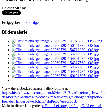
Gelesen
507
mal
Freigegeben in
Sonstiges
Bildergalerie
View the embedded image gallery online at:
https://bfv-schwaz.at/component/k2/item/613-vorbereitungsbewerb-
des-bezirkes-schwaz-in-achenkirch-als-erfolgreiche-generalprobe-
fuer-den-landesbewerb.html#sigProId4eea6f3dbb
Mehr in dieser Kategorie:
« Funk-Leistungsprüfung Gold erstmals