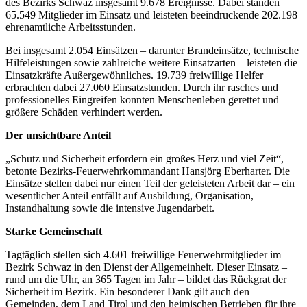
des Bezirks Schwaz insgesamt 9.678 Ereignisse. Dabei standen
65.549 Mitglieder im Einsatz und leisteten beeindruckende 202.198
ehrenamtliche Arbeitsstunden.
Bei insgesamt 2.054 Einsätzen – darunter Brandeinsätze, technische
Hilfeleistungen sowie zahlreiche weitere Einsatzarten – leisteten die
Einsatzkräfte Außergewöhnliches. 19.739 freiwillige Helfer
erbrachten dabei 27.060 Einsatzstunden. Durch ihr rasches und
professionelles Eingreifen konnten Menschenleben gerettet und
größere Schäden verhindert werden.
Der unsichtbare Anteil
„Schutz und Sicherheit erfordern ein großes Herz und viel Zeit“,
betonte Bezirks-Feuerwehrkommandant Hansjörg Eberharter. Die
Einsätze stellen dabei nur einen Teil der geleisteten Arbeit dar – ein
wesentlicher Anteil entfällt auf Ausbildung, Organisation,
Instandhaltung sowie die intensive Jugendarbeit.
Starke Gemeinschaft
Tagtäglich stellen sich 4.601 freiwillige Feuerwehrmitglieder im
Bezirk Schwaz in den Dienst der Allgemeinheit. Dieser Einsatz –
rund um die Uhr, an 365 Tagen im Jahr – bildet das Rückgrat der
Sicherheit im Bezirk. Ein besonderer Dank gilt auch den
Gemeinden, dem Land Tirol und den heimischen Betrieben für ihre