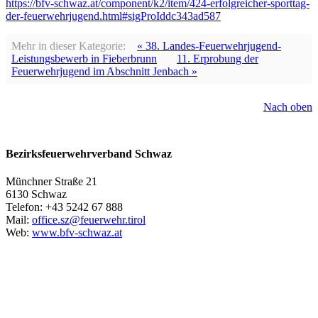
https://bfv-schwaz.at/component/k2/item/424-erfolgreicher-sporttag-
der-feuerwehrjugend.html#sigProIddc343ad587
Mehr in dieser Kategorie:
« 38. Landes-Feuerwehrjugend-
Leistungsbewerb in Fieberbrunn
11. Erprobung der
Feuerwehrjugend im Abschnitt Jenbach »
Nach oben
Bezirksfeuerwehrverband Schwaz
Münchner Straße 21
6130 Schwaz
Telefon: +43 5242 67 888
Mail:
office.sz@feuerwehr.tirol
Web:
www.bfv-schwaz.at