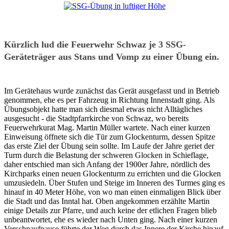
Kürzlich lud die Feuerwehr Schwaz je 3 SSG-
Geräteträger aus Stans und Vomp zu einer Übung ein.
Im Gerätehaus wurde zunächst das Gerät ausgefasst und in Betrieb
genommen, ehe es per Fahrzeug in Richtung Innenstadt ging. Als
Übungsobjekt hatte man sich diesmal etwas nicht Alltägliches
ausgesucht - die Stadtpfarrkirche von Schwaz, wo bereits
Feuerwehrkurat Mag. Martin Müller wartete. Nach einer kurzen
Einweisung öffnete sich die Tür zum Glockenturm, dessen Spitze
das erste Ziel der Übung sein sollte. Im Laufe der Jahre geriet der
Turm durch die Belastung der schweren Glocken in Schieflage,
daher entschied man sich Anfang der 1900er Jahre, nördlich des
Kirchparks einen neuen Glockenturm zu errichten und die Glocken
umzusiedeln. Über Stufen und Steige im Inneren des Turmes ging es
hinauf in 40 Meter Höhe, von wo man einen einmaligen Blick über
die Stadt und das Inntal hat. Oben angekommen erzählte Martin
einige Details zur Pfarre, und auch keine der etlichen Fragen blieb
unbeantwortet, ehe es wieder nach Unten ging. Nach einer kurzen
Verschnaufpause führte der Weg durch das Innere der Kirche hinauf