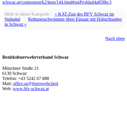
schwaz.at/component/k2/item/144.html#sigProIdad4a858bc3
Mehr in dieser Kategorie:
« KAT-Zug des BFV Schwaz im
Stubaital
Rettungsschwimmer üben Einsatz mit Hubschrauber
in Schwaz »
Nach oben
Bezirksfeuerwehrverband Schwaz
Münchner Straße 21
6130 Schwaz
Telefon: +43 5242 67 888
Mail:
office.sz@feuerwehr.tirol
Web:
www.bfv-schwaz.at