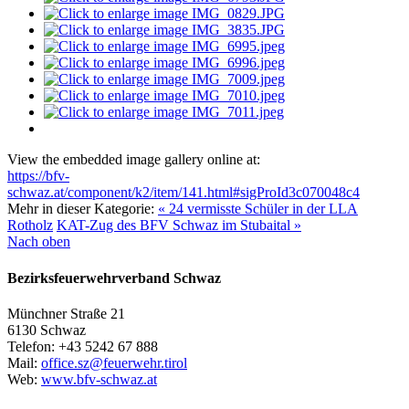
View the embedded image gallery online at:
https://bfv-
schwaz.at/component/k2/item/141.html#sigProId3c070048c4
Mehr in dieser Kategorie:
« 24 vermisste Schüler in der LLA
Rotholz
KAT-Zug des BFV Schwaz im Stubaital »
Nach oben
Bezirksfeuerwehrverband Schwaz
Münchner Straße 21
6130 Schwaz
Telefon: +43 5242 67 888
Mail:
office.sz@feuerwehr.tirol
Web:
www.bfv-schwaz.at