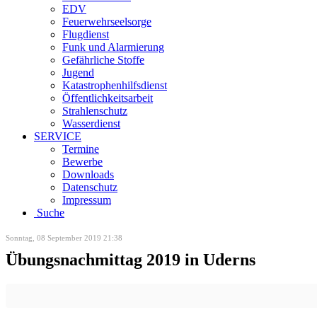
EDV
Feuerwehrseelsorge
Flugdienst
Funk und Alarmierung
Gefährliche Stoffe
Jugend
Katastrophenhilfsdienst
Öffentlichkeitsarbeit
Strahlenschutz
Wasserdienst
SERVICE
Termine
Bewerbe
Downloads
Datenschutz
Impressum
Suche
Sonntag, 08 September 2019 21:38
Übungsnachmittag 2019 in Uderns