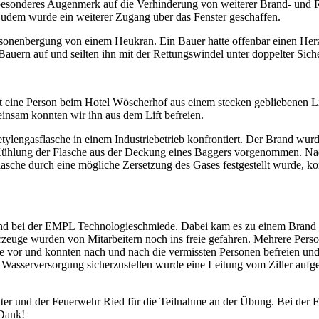
besonderes Augenmerk auf die Verhinderung von weiterer Brand- und R
Zudem wurde ein weiterer Zugang über das Fenster geschaffen.
sonenbergung von einem Heukran. Ein Bauer hatte offenbar einen Herzi
Bauern auf und seilten ihn mit der Rettungswindel unter doppelter Si
 eine Person beim Hotel Wöscherhof aus einem stecken gebliebenen Lif
insam konnten wir ihn aus dem Lift befreien.
lengasflasche in einem Industriebetrieb konfrontiert. Der Brand wurde
hlung der Flasche aus der Deckung eines Baggers vorgenommen. Nach
he durch eine mögliche Zersetzung des Gases festgestellt wurde, kon
d bei der EMPL Technologieschmiede. Dabei kam es zu einem Brand ein
hrzeuge wurden von Mitarbeitern noch ins freie gefahren. Mehrere Pers
 vor und konnten nach und nach die vermissten Personen befreien und
 Wasserversorgung sicherzustellen wurde eine Leitung vom Ziller auf
ter und der Feuerwehr Ried für die Teilnahme an der Übung. Bei der
 Dank!