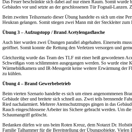
Das Feuer beschränkte sich dabei auf nur einen Raum. Somit wurde 
Gebäudes vor und setzte an der geschlossenen Tür Fognail-Lanzen. 
Beim zweiten Teilszenario dieser Übung handelte es sich um eine Per
Heukran gelangen. Somit stiegen zwei Mann mit der Steckleiter zum 
Übung 3 – Aufzugstopp / Brand Acetylengasflasche
Auch hier wurden zwei Übungen parallel abgehalten. Einerseits musst
geöffnet. Somit konnte die Rettung den Verletzen versorgen und geme
Gleichzeitig wurde das Team des TLF mit einer heiß gewordenen Acety
Schweißgas vom schlimmsten ausgegangen werden. So wurde eine Kü
Wärmebildkamera und IR-Messgerät keine weitere Erwärmung der Flasc
zu kühlen.
Übung 4 – Brand Gewerbebetrieb
Beim vierten Szenario handelte es sich um einen angenommenen Bran
Gebäude über und breitete sich schnell aus. Zwei teils brennende Fa
Ried nachalarmiert. Mehrere Atemschutztrupps gingen in das Gebäude
Rauch eingeschlossene Arbeiter ins Sichere gebracht werden. Um die
Schaumangriff gelöscht.
Bedanken dürfen wir uns beim Roten Kreuz, dem Notarzt Dr. Hofstöt
Familie Talhammer für die Bereitstellung der Übungsobjekte. Vielen