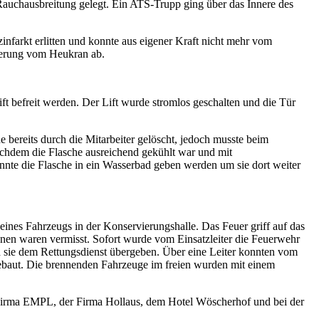
auchausbreitung gelegt. Ein ATS-Trupp ging über das Innere des
nfarkt erlitten und konnte aus eigener Kraft nicht mehr vom
cherung vom Heukran ab.
t befreit werden. Der Lift wurde stromlos geschalten und die Tür
 bereits durch die Mitarbeiter gelöscht, jedoch musste beim
dem die Flasche ausreichend gekühlt war und mit
nte die Flasche in ein Wasserbad geben werden um sie dort weiter
es Fahrzeugs in der Konservierungshalle. Das Feuer griff auf das
onen waren vermisst. Sofort wurde vom Einsatzleiter die Feuerwehr
 sie dem Rettungsdienst übergeben. Über eine Leiter konnten vom
gebaut. Die brennenden Fahrzeuge im freien wurden mit einem
 Firma EMPL, der Firma Hollaus, dem Hotel Wöscherhof und bei der